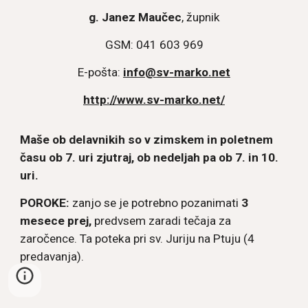
g. Janez Maučec
, župnik
GSM: 041 603 969
E-pošta:
info@sv-marko.net
http://www.sv-marko.net/
Maše ob delavnikih so v zimskem in poletnem
času ob 7. uri zjutraj, ob nedeljah pa ob 7. in 10.
uri.
POROKE:
zanjo se je potrebno pozanimati
3
mesece prej,
predvsem zaradi tečaja za
zaročence. Ta poteka pri sv. Juriju na Ptuju (4
predavanja).